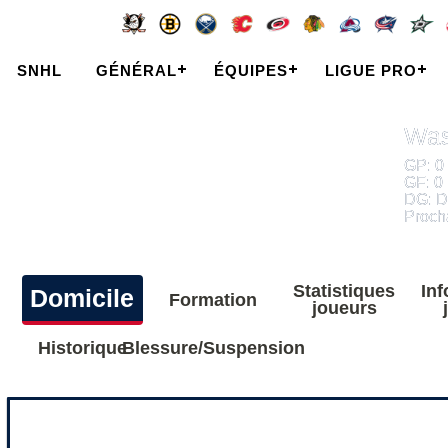
SNHL
GÉNÉRAL
ÉQUIPES
LIGUE PRO
Was
GP: 0 
GF: 0
DG: Da
Proch
Statistiques
In
Domicile
Formation
joueurs
Historique
Blessure/Suspension