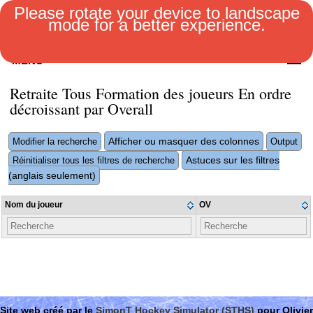
Please rotate your device to landscape
mode for a better experience.
MENU
Retraite Tous Formation des joueurs En ordre
décroissant par Overall
Afficher ou masquer des colonnes
Modifier la recherche
Output
Astuces sur les filtres
Réinitialiser tous les filtres de recherche
(anglais seulement)
Nom du joueur
OV
Site web créé par le
SimonT Hockey Simulator (STHS)
pour Olivier