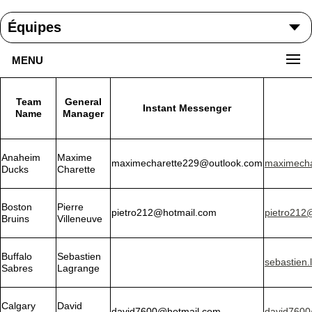
MENU
Team
General
Instant Messenger
Name
Manager
Anaheim
Maxime
maximecharette229@outlook.com
maximecha
Ducks
Charette
Boston
Pierre
pietro212@hotmail.com
pietro212
Bruins
Villeneuve
Buffalo
Sebastien
sebastien
Sabres
Lagrange
Calgary
David
david7600@hotmail.com
david7600