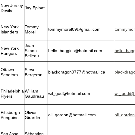
New Jersey
Jay Epinat
Devils
New York
Tommy
tommymorel09@gmail.com
tommymor
Islanders
Morel
Jean-
New York
Simon
bello_baggins@hotmail.com
bello_bag
Rangers
Belleau
Ottawa
Steve
blackdragon9777@hotmail.ca
blackdrag
Senators
Bergeron
Philadelphia
William
wil_god@hotmail.com
wil_god@h
Flyers
Gaudreau
Pittsburgh
Olivier
oli_gordon@hotmail.com
oli_gordo
Penguins
Girardin
San Jose
Sébastien