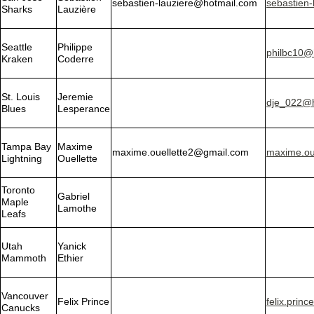
sebastien-lauziere@hotmail.com
sebastien
Sharks
Lauzière
Seattle
Philippe
philbc10@
Kraken
Coderre
St. Louis
Jeremie
dje_022@h
Blues
Lesperance
Tampa Bay
Maxime
maxime.ouellette2@gmail.com
maxime.ou
Lightning
Ouellette
Toronto
Gabriel
Maple
Lamothe
Leafs
Utah
Yanick
Mammoth
Ethier
Vancouver
Felix Prince
felix.prin
Canucks