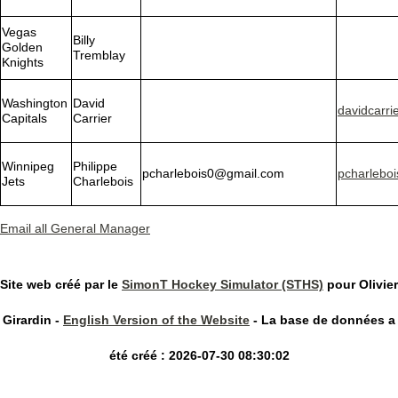
Vegas
Billy
Golden
Tremblay
Knights
Washington
David
davidcarr
Capitals
Carrier
Winnipeg
Philippe
pcharlebois0@gmail.com
pcharlebo
Jets
Charlebois
Email all General Manager
Site web créé par le
SimonT Hockey Simulator (STHS)
pour Olivier
Girardin -
English Version of the Website
- La base de données a
été créé : 2026-07-30 08:30:02