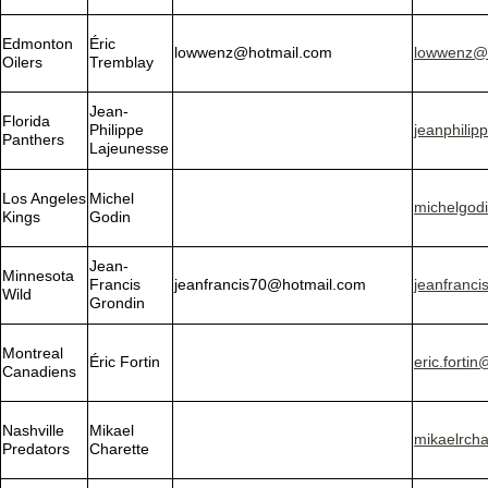
Edmonton
Éric
lowwenz@hotmail.com
lowwenz@
Oilers
Tremblay
Jean-
Florida
Philippe
jeanphili
Panthers
Lajeunesse
Los Angeles
Michel
michelgod
Kings
Godin
Jean-
Minnesota
Francis
jeanfrancis70@hotmail.com
jeanfranc
Wild
Grondin
Montreal
Éric Fortin
eric.forti
Canadiens
Nashville
Mikael
mikaelrch
Predators
Charette