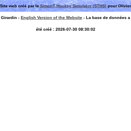
Site web créé par le
SimonT Hockey Simulator (STHS)
pour Olivier
Girardin -
English Version of the Website
- La base de données a
été créé : 2026-07-30 08:30:02