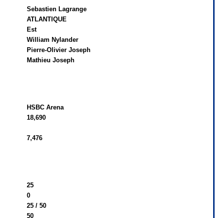
Sebastien Lagrange
ATLANTIQUE
Est
William Nylander
Pierre-Olivier Joseph
Mathieu Joseph
HSBC Arena
18,690
7,476
25
0
25 / 50
50