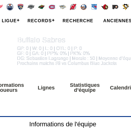
LIGUE
RECORDS
RECHERCHE
ANCIENNE
Buffalo Sabres
GP: 0 | W: 0 | L: 0 | OTL: 0 | P: 0
GF: 0 | GA: 0 | PP%: 0% | PK%: 0%
DG: Sebastien Lagrange | Morale : 50 | Moyenne d’équ
Prochains matchs #9 vs Columbus Blue Jackets
formations
Statistiques
Lignes
Calendri
joueurs
d’équipe
Informations de l'équipe