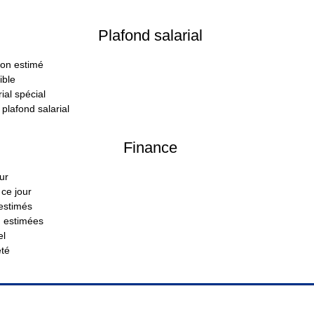
Plafond salarial
son estimé
ible
ial spécial
plafond salarial
Finance
ur
ce jour
estimés
n estimées
el
eté